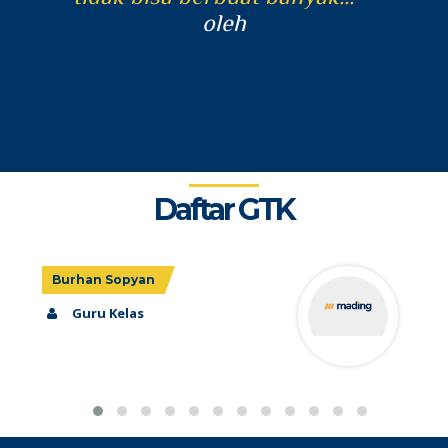
H
oleh
d
ta
Daftar GTK
Suparyanto
Guru Kelas