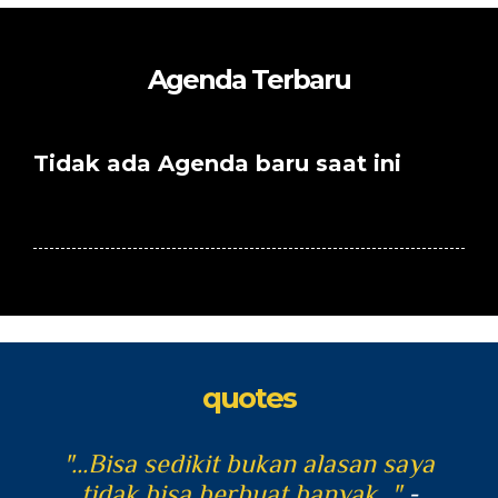
Agenda Terbaru
Tidak ada Agenda baru saat ini
quotes
mbat
"...Bisa sedikit bukan alasan saya
"
amu
tidak bisa berbuat banyak..."
-
o