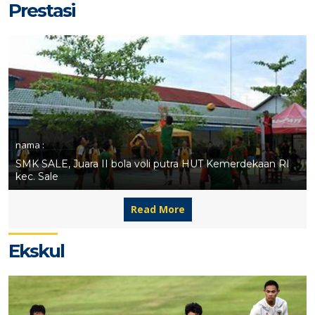
Prestasi
nama :
SMK SALE, Juara II bola voli putra HUT Kemerdekaan RI
kec. Sale
Read More
Ekskul