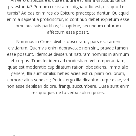
An vero displicuit ea, quae tributa est animi virtutibus tanta
praestantia? Primum cur ista res digna odio est, nisi quod est
turpis? Ad eas enim res ab Epicuro praecepta dantur. Quicquid
enim a sapientia proficiscitur, id continuo debet expletum esse
omnibus suis partibus; Ut optime, secundum naturam
affectum esse possit.
Nummus in Croesi divitiis obscuratur, pars est tamen
divitiarum. Quamvis enim depravatae non sint, pravae tamen
esse possunt. Idemque diviserunt naturam hominis in animum
et corpus. Transfer idem ad modestiam vel temperantiam,
quae est moderatio cupiditatum rationi oboediens. Immo alio
genere; Illa sunt similia: hebes acies est cuipiam oculorum,
corpore alius senescit; Potius ergo illa dicantur: turpe esse, viri
non esse debilitari dolore, frangi, succumbere. Duae sunt enim
res quoque, ne tu verba solum putes.